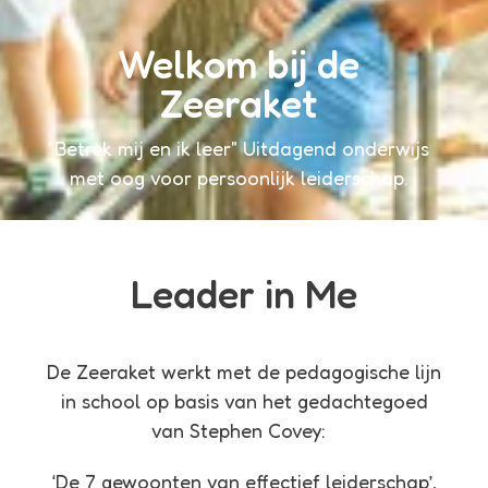
Welkom bij de
Zeeraket
"Betrek mij en ik leer" Uitdagend onderwijs
met oog voor persoonlijk leiderschap.
Leader in Me
De Zeeraket werkt met de pedagogische lijn
in school op basis van het gedachtegoed
van Stephen Covey:
‘De 7 gewoonten van effectief leiderschap’,