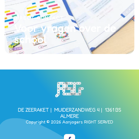
DIRECT CONTACT
Voor vragen over de
school
Bezoek de homepagina van de s
DE ZEERAKET
MUIDERZANDWEG 4
1361 BS
ALMERE
Copyright © 2026 Aanjagers RIGHT SERVED